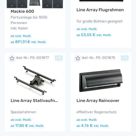
Line Array Flugrahmen
Mackie 600
Partyanlage bis 1000
für große Bühnen geeignet
Personen
inkl. Kabel
ab
exkl. MwSt.
53,55 €
ab
inkl. MwSt.
ab
exkl. MwSt.
891,31 €
ab
inkl. MwSt.
Artikel-Nr.: PE-001877
Artikel-Nr.: PE-001875
+
+
Line Array Stativaufnahme
Line Array Raincover
Spezialrahmen
effektiver Regenschutz
ab
exkl. MwSt.
ab
exkl. MwSt.
17,85 €
4,76 €
ab
inkl. MwSt.
ab
inkl. MwSt.