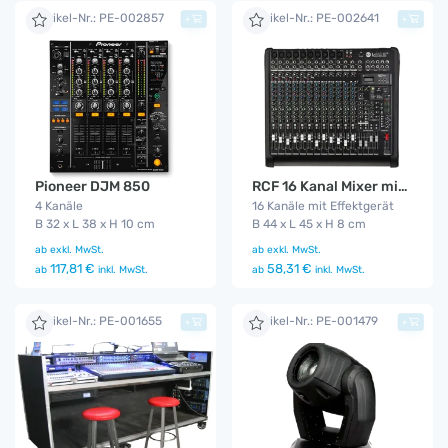
Artikel-Nr.: PE-002857
Artikel-Nr.: PE-002641
+
+
Pioneer DJM 850
RCF 16 Kanal Mixer mit MP3 Player
4 Kanäle
16 Kanäle mit Effektgerät
B 32 x L 38 x H 10 cm
B 44 x L 45 x H 8 cm
ab
exkl. MwSt.
ab
exkl. MwSt.
117,81 €
58,31 €
ab
inkl. MwSt.
ab
inkl. MwSt.
Artikel-Nr.: PE-001655
Artikel-Nr.: PE-001479
+
+