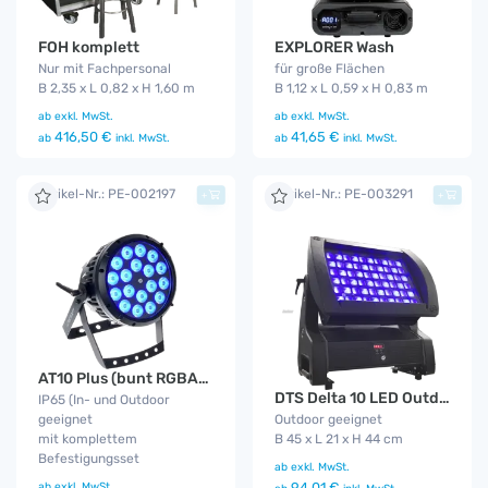
EXPLORER Wash
FOH komplett
für große Flächen
Nur mit Fachpersonal
B 1,12 x L 0,59 x H 0,83 m
B 2,35 x L 0,82 x H 1,60 m
ab
exkl. MwSt.
ab
exkl. MwSt.
41,65 €
416,50 €
ab
inkl. MwSt.
ab
inkl. MwSt.
Artikel-Nr.: PE-002197
Artikel-Nr.: PE-003291
+
+
AT10 Plus (bunt RGBA) IP65
DTS Delta 10 LED Outdoor Funk
IP65 (In- und Outdoor
geeignet
Outdoor geeignet
mit komplettem
B 45 x L 21 x H 44 cm
Befestigungsset
ab
exkl. MwSt.
ab
exkl. MwSt.
94,01 €