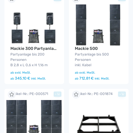
Mackie 300 Partyanlage
Mackie 500
Partyanlage bis 200
Partyanlage bis 500
Personen
Personen
B 2,8 x L 0,6 x H 1,16 m
inkl. Kabel
ab
exkl. MwSt.
ab
exkl. MwSt.
345,10 €
712,81 €
ab
inkl. MwSt.
ab
inkl. MwSt.
Artikel-Nr.: PE-000571
Artikel-Nr.: PE-001874
+
+