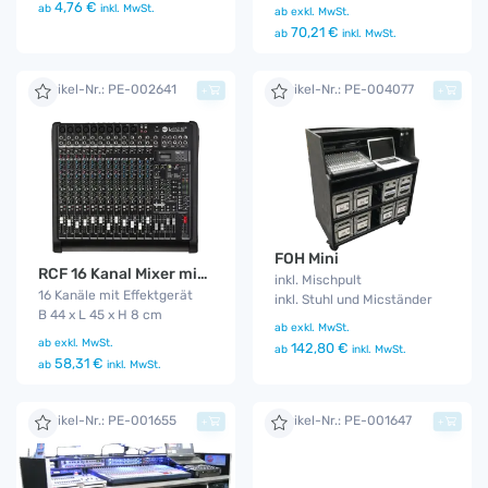
4,76 €
ab
inkl. MwSt.
ab
exkl. MwSt.
70,21 €
ab
inkl. MwSt.
Artikel-Nr.: PE-002641
Artikel-Nr.: PE-004077
+
+
FOH Mini
RCF 16 Kanal Mixer mit MP3 Player
inkl. Mischpult
16 Kanäle mit Effektgerät
inkl. Stuhl und Micständer
B 44 x L 45 x H 8 cm
ab
exkl. MwSt.
ab
exkl. MwSt.
142,80 €
ab
inkl. MwSt.
58,31 €
ab
inkl. MwSt.
Artikel-Nr.: PE-001655
Artikel-Nr.: PE-001647
+
+