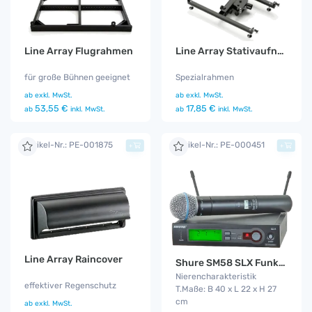
Line Array Flugrahmen
Line Array Stativaufnahme
für große Bühnen geeignet
Spezialrahmen
ab
exkl. MwSt.
ab
exkl. MwSt.
53,55 €
17,85 €
ab
inkl. MwSt.
ab
inkl. MwSt.
Artikel-Nr.: PE-001875
Artikel-Nr.: PE-000451
+
+
Line Array Raincover
Shure SM58 SLX Funkmikro
Nierencharakteristik
effektiver Regenschutz
T.Maße: B 40 x L 22 x H 27
cm
ab
exkl. MwSt.