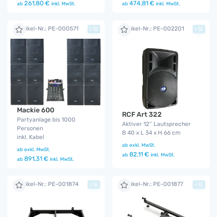
261,80 €
474,81 €
ab
inkl. MwSt.
ab
inkl. MwSt.
Artikel-Nr.: PE-000571
Artikel-Nr.: PE-002201
+
+
Mackie 600
RCF Art 322
Partyanlage bis 1000
Aktiver 12'' Lautsprecher
Personen
B 40 x L 34 x H 66 cm
inkl. Kabel
ab
exkl. MwSt.
ab
exkl. MwSt.
82,11 €
ab
inkl. MwSt.
891,31 €
ab
inkl. MwSt.
Artikel-Nr.: PE-001874
Artikel-Nr.: PE-001877
+
+