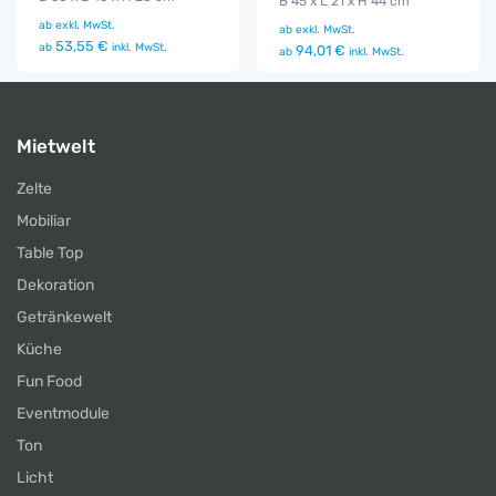
B 45 x L 21 x H 44 cm
ab
exkl. MwSt.
ab
exkl. MwSt.
53,55 €
ab
inkl. MwSt.
94,01 €
ab
inkl. MwSt.
Mietwelt
Zelte
Mobiliar
Table Top
Dekoration
Getränkewelt
Küche
Fun Food
Eventmodule
Ton
Licht