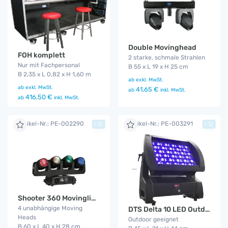
Double Movinghead
FOH komplett
2 starke, schmale Strahlen
Nur mit Fachpersonal
B 55 x L 19 x H 25 cm
B 2,35 x L 0,82 x H 1,60 m
ab
exkl. MwSt.
ab
exkl. MwSt.
41,65 €
ab
inkl. MwSt.
416,50 €
ab
inkl. MwSt.
Artikel-Nr.: PE-002290
Artikel-Nr.: PE-003291
+
+
Shooter 360 Movinglight
4 unabhängige Moving
DTS Delta 10 LED Outdoor Funk
Heads
Outdoor geeignet
B 60 x L 40 x H 28 cm