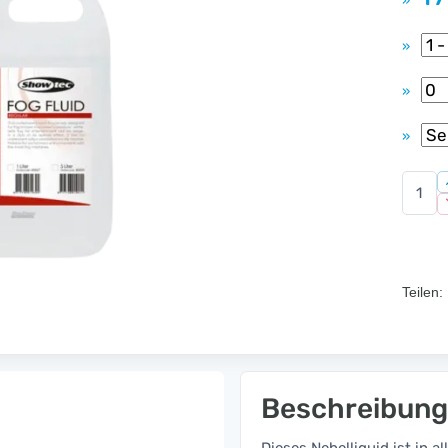
»
»
»
»
Teilen:
Beschreibung