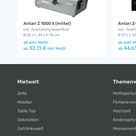
Antari Z 1000 II (mittel)
Antari Z
inkl. Tankfüllung Nebelfluid
inkl. Tankf
B 20 x L 43 x H 15 cm
B 37 x L 3
ab
exkl. MwSt.
ab
exkl. M
32,73 €
44,6
ab
inkl. MwSt.
ab
Mietwelt
Themenw
Zelte
Mottoparty
Mobiliar
Firmeneven
Table Top
Hochzeit
Dekoration
Kinderparty
Getränkewelt
Messeeven