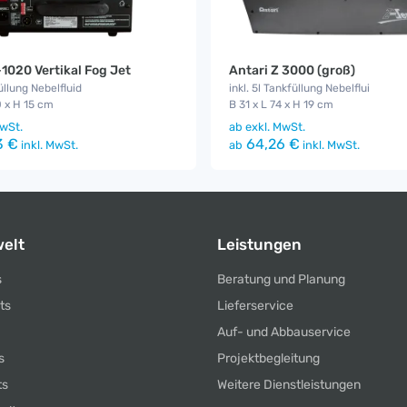
-1020 Vertikal Fog Jet
Antari Z 3000 (groß)
üllung Nebelfluid
inkl. 5l Tankfüllung Nebelflui
0 x H 15 cm
B 31 x L 74 x H 19 cm
wSt.
ab
exkl. MwSt.
3 €
64,26 €
inkl. MwSt.
ab
inkl. MwSt.
elt
Leistungen
s
Beratung und Planung
ts
Lieferservice
Auf- und Abbauservice
s
Projektbegleitung
ts
Weitere Dienstleistungen