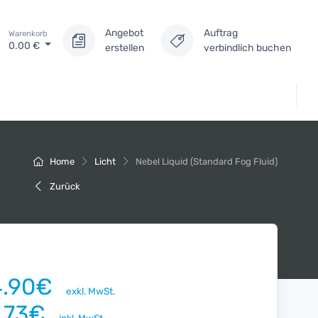
Angebot
Auftrag
Warenkorb
0.00
€
erstellen
verbindlich buchen
Home
Licht
Nebel Liquid (Standard Fog Fluid)
Zurück
4.90€
exkl. MwSt.
7.73€