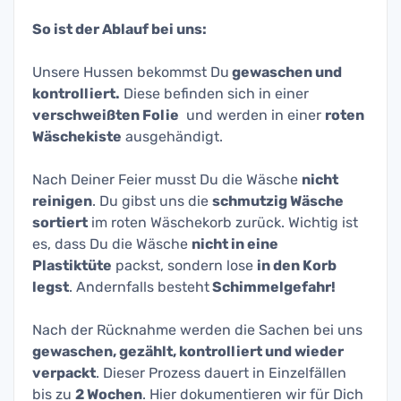
So ist der Ablauf bei uns:
Unsere Hussen bekommst Du
gewaschen und
kontrolliert.
Diese befinden sich in einer
verschweißten Folie
und werden in einer
roten
Wäschekiste
ausgehändigt.
Nach Deiner Feier musst Du die Wäsche
nicht
reinigen
. Du gibst uns die
schmutzig Wäsche
sortiert
im roten Wäschekorb zurück. Wichtig ist
es, dass Du die Wäsche
nicht in eine
Plastiktüte
packst, sondern lose
in
den Korb
legst
. Andernfalls besteht
Schimmelgefahr!
Nach der Rücknahme werden die Sachen bei uns
gewaschen, gezählt, kontrolliert und wieder
verpackt
. Dieser Prozess dauert in Einzelfällen
bis zu
2 Wochen
. Hier dokumentieren wir für Dich