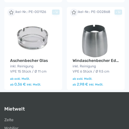
Artikel-Nr.: PE-001126
Artikel-Nr.: PE-002868
+
+
Aschenbecher Glas
Windaschenbecher Edelstahl
inkl. Reinigung
inkl. Reinigung
VPE 15 Stück / Ø 11 cm
VPE 6 Stück / Ø 9,5 cm
ab
exkl. MwSt.
ab
exkl. MwSt.
0,36 €
2,98 €
ab
inkl. MwSt.
ab
inkl. MwSt.
Mietwelt
Zelte
Mobiliar