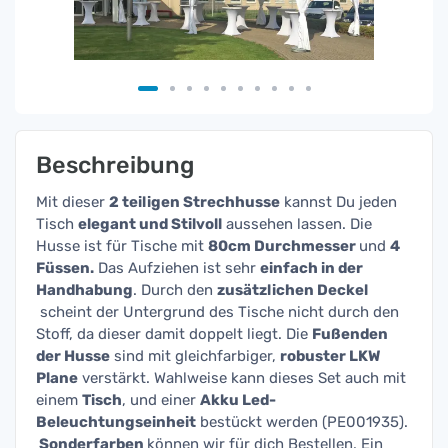
Beschreibung
Mit dieser
2 teiligen Strechhusse
kannst Du jeden
Tisch
elegant und Stilvoll
aussehen lassen. Die
Husse ist für Tische mit
80cm Durchmesser
und
4
Füssen.
Das Aufziehen ist sehr
einfach in der
Handhabung
. Durch den
zusätzlichen Deckel
scheint der Untergrund des Tische nicht durch den
Stoff, da dieser damit doppelt liegt. Die
Fußenden
der Husse
sind mit gleichfarbiger,
robuster LKW
Plane
verstärkt. Wahlweise kann dieses Set auch mit
einem
Tisch
, und einer
Akku Led-
Beleuchtungseinheit
bestückt werden (PE001935).
Sonderfarben
können wir für dich Bestellen. Ein