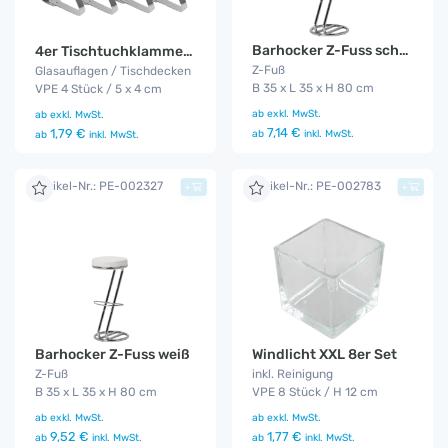
Barhocker Z-Fuss schwarz
4er Tischtuchklammer Set
Z-Fuß
Glasauflagen / Tischdecken
B 35 x L 35 x H 80 cm
VPE 4 Stück / 5 x 4 cm
ab
exkl. MwSt.
ab
exkl. MwSt.
7,14 €
1,79 €
ab
inkl. MwSt.
ab
inkl. MwSt.
Artikel-Nr.: PE-002327
Artikel-Nr.: PE-002783
+
+
Barhocker Z-Fuss weiß
Windlicht XXL 8er Set
Z-Fuß
inkl. Reinigung
B 35 x L 35 x H 80 cm
VPE 8 Stück / H 12 cm
ab
exkl. MwSt.
ab
exkl. MwSt.
9,52 €
1,77 €
ab
inkl. MwSt.
ab
inkl. MwSt.